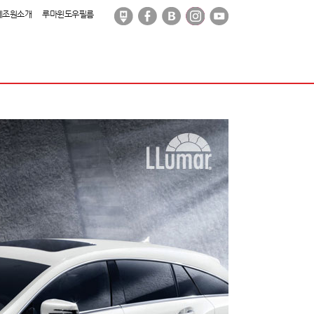
제조원소개
루마윈도우필름