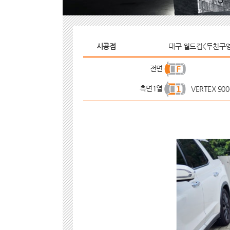
시공점
대구 월드컵<두친구
전면
측면1열
VERTEX 900