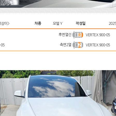
영삼이>
차종
모델 Y
작성일
2025
후면열선
VERTEX 900-05
측면2열
-05
VERTEX 900-05