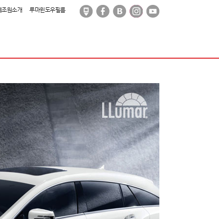
제조원소개
루마윈도우필름