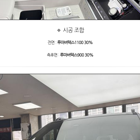
🔹 시공 조합
전면 :
루마버텍스1100 30%
측후면 :
루마버텍스900 30%