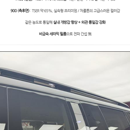
900 (측후면)
: TSER 약 65%, 실속형 프리미엄 / 차콜톤의 고급스러운 컬러감
같은 농도로 통일해
실내 개방감 향상 + 외관 통일감 강화
비금속 세라믹 필름
으로 전파 간섭 無