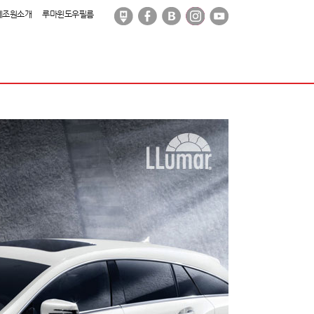
제조원소개
루마윈도우필름