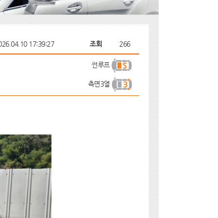
026.04.10 17:39:27
조회
266
썬루프
측면3열