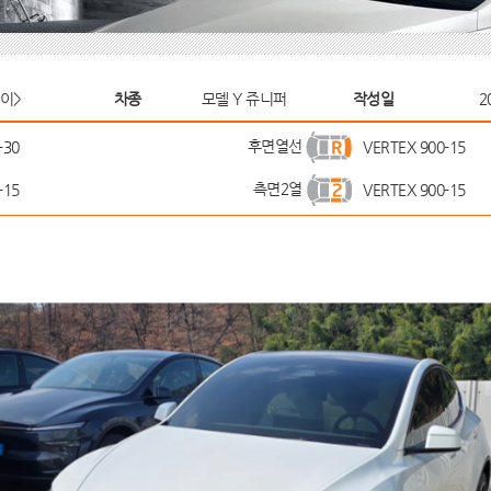
이>
차종
모델 Y 쥬니퍼
작성일
2
후면열선
-30
VERTEX 900-15
측면2열
-15
VERTEX 900-15