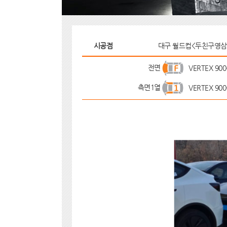
시공점
대구 월드컵<두친구영삼
전면
VERTEX 900
측면1열
VERTEX 900